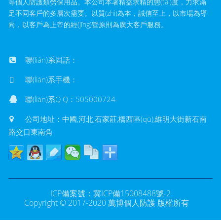
等個人防護類勞保用品。本公司本著精益求精的態(tài)度，力求滿
足不同客戶的多層次需要。以質(zhì)為本，誠信至上，以市場為導
向，以客戶為上帝的經(jīng)營原則為廣大客戶服務。
聯(lián)系固話：
聯(lián)系手機：
聯(lián)系Q Q：505000724
公司地址：中國,河北,石家莊,橋西區(qū),維明大街新石南
路交口東南角
ICP備案號：
冀ICP備15008488號-2
Copyright © 2017-2020 萬博個人防護 版權所有