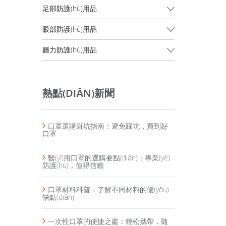
足部防護(hù)用品
眼部防護(hù)用品
聽力防護(hù)用品
熱點(DIǍN)新聞
口罩選購避坑指南：避免踩坑，買到好
口罩
醫(yī)用口罩的選購要點(diǎn)：專業(yè)
防護(hù)，值得信賴
口罩材料科普：了解不同材料的優(yōu)
缺點(diǎn)
一次性口罩的便捷之處：輕松攜帶，隨