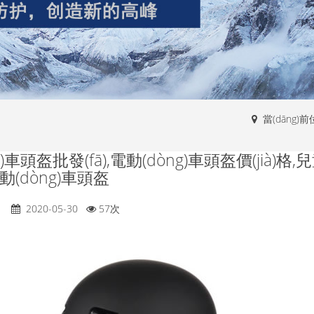
當(dāng)
)車頭盔批發(fā),電動(dòng)車頭盔價(jià)格,
動(dòng)車頭盔
2020-05-30
57次